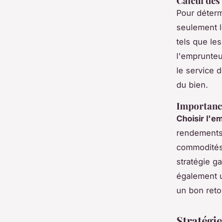
Calcul des
Pour déterm
seulement l
tels que le
l'emprunteu
le service 
du bien.
Importance
Choisir l'
rendements 
commodités 
stratégie g
également u
un bon reto
Stratégie