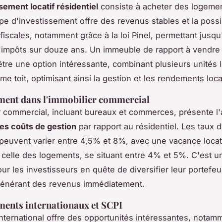
sement locatif résidentiel
consiste à acheter des logemen
ype d'investissement offre des revenus stables et la possib
fiscales, notamment grâce à la loi Pinel, permettant jusq
'impôts sur douze ans. Un immeuble de rapport à vendre
tre une option intéressante, combinant plusieurs unités 
e toit, optimisant ainsi la gestion et les rendements locat
ment dans l'immobilier commercial
r commercial, incluant bureaux et commerces, présente l
les coûts de gestion
par rapport au résidentiel. Les taux 
euvent varier entre 4,5% et 8%, avec une vacance locat
à celle des logements, se situant entre 4% et 5%. C'est u
our les investisseurs en quête de diversifier leur portefeu
générant des revenus immédiatement.
ments internationaux et SCPI
l'international offre des opportunités intéressantes, notam