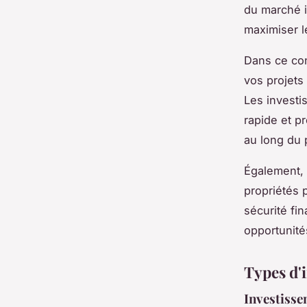
du marché i
maximiser l
Dans ce con
vos projets 
Les investi
rapide et p
au long du 
Également, 
propriétés p
sécurité fi
opportunité
Types d'
Investisse