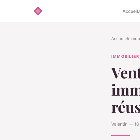
Accueil
Accueil
›
Immobi
IMMOBILIER
Vent
immo
réus
Valentin — 18