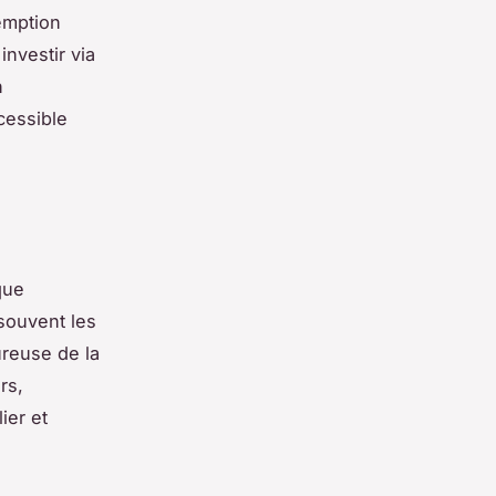
xemption
investir via
n
cessible
que
 souvent les
ureuse de la
rs,
ier et