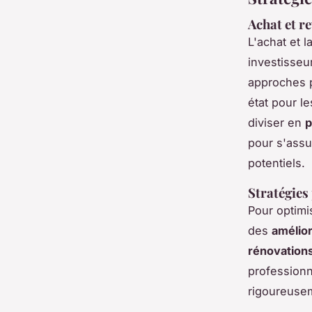
Achat et r
L'achat et 
investisseu
approches p
état pour l
diviser en
p
pour s'assu
potentiels.
Stratégies
Pour optimi
des
amélior
rénovation
professionn
rigoureusem