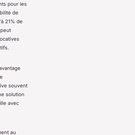
ts pour les
ilité de
u'à 21% de
 peut
locatives
ifs.
'avantage
de
ive souvent
ne solution
ille avec
ment au