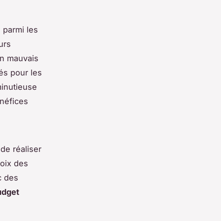
 parmi les
urs
en mauvais
és pour les
minutieuse
néfices
 de réaliser
oix des
c des
udget