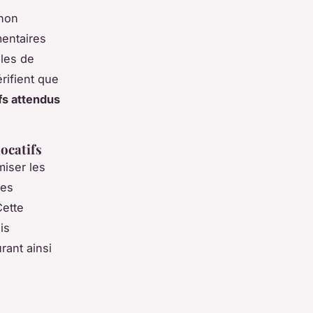
 non
mentaires
lles de
rifient que
fs attendus
ocatifs
miser les
des
Cette
is
rant ainsi