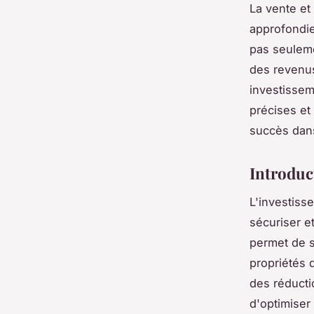
La vente et
approfondie
pas seuleme
des revenus
investissem
précises et
succès dans
Introduc
L'investiss
sécuriser e
permet de s
propriétés d
des réducti
d'optimiser