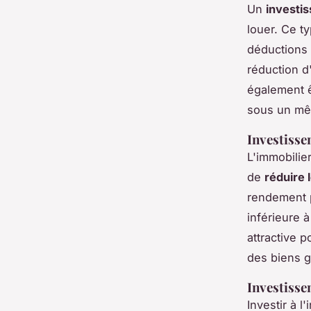
Un
investis
louer. Ce t
déductions 
réduction d
également ê
sous un mêm
Investisse
L'immobilie
de
réduire 
rendement p
inférieure 
attractive p
des biens 
Investisse
Investir à 