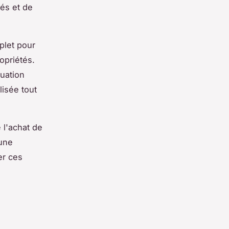
ués et de
let pour
ropriétés.
uation
lisée tout
 l'achat de
 une
er ces