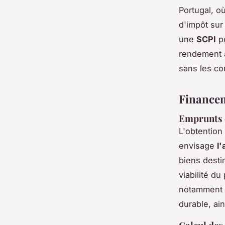
Portugal, o
d'impôt sur 
une
SCPI
pe
rendement a
sans les co
Financem
Emprunts e
L'obtention
envisage
l
biens desti
viabilité d
notamment l
durable, ai