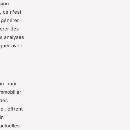
sion
, ce n'est
t générer
orer des
es analyses
iguer avec
oix pour
immobilier
 des
el, offrent
in
actuelles