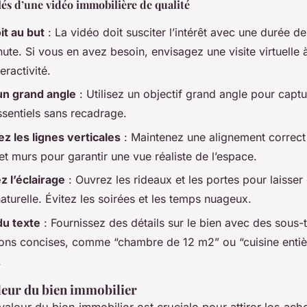
lés d’une vidéo immobilière de qualité
it au but
: La vidéo doit susciter l’intérêt avec une durée d
ute. Si vous en avez besoin, envisagez une visite virtuelle
eractivité.
 un grand angle
: Utilisez un objectif grand angle pour captu
ssentiels sans recadrage.
z les lignes verticales
: Maintenez une alignement correct
et murs pour garantir une vue réaliste de l’espace.
z l’éclairage
: Ouvrez les rideaux et les portes pour laisser 
aturelle. Évitez les soirées et les temps nuageux.
du texte
: Fournissez des détails sur le bien avec des sous-t
ions concises, comme “chambre de 12 m2” ou “cuisine enti
.
leur du bien immobilier
valeur du bien immobilier est cruciale pour attirer les ach