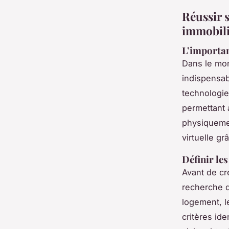
Réussir s
immobili
L’importanc
Dans le mond
indispensab
technologies
permettant 
physiquemen
virtuelle g
Définir les
Avant de cré
recherche de
logement, l
critères id