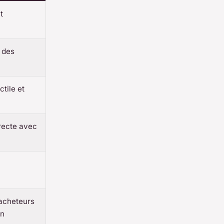
t
 des
tile et
recte avec
 acheteurs
in