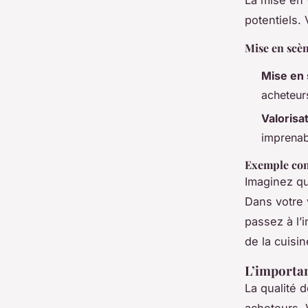
potentiels. 
Mise en scèn
Mise en
acheteur
Valorisa
imprenab
Exemple con
Imaginez q
Dans votre 
passez à l’
de la cuisi
L’importan
La qualité d
acheteurs. 