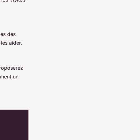
es des
les aider.
proposerez
ement un