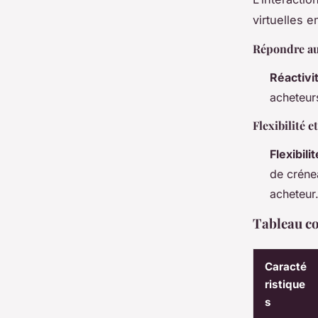
virtuelles e
Répondre au
Réactivi
acheteurs
Flexibilité e
Flexibilit
de créne
acheteur
Tableau com
Caracté
ristique
s