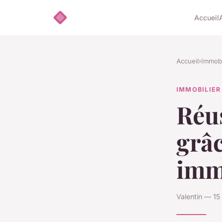
Accueil
Accueil
›
Immobi
IMMOBILIER
Réus
grâ
imm
Valentin — 15