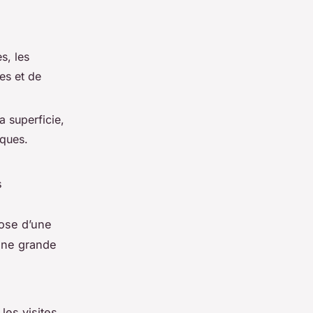
s, les
ées et de
a superficie,
iques.
s
pose d’une
’une grande
les visites