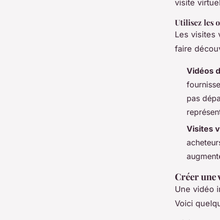
visite virtue
Utilisez les
Les visites
faire découv
Vidéos d
fourniss
pas dépa
représent
Visites v
acheteurs
augmente
Créer une 
Une vidéo i
Voici quelq