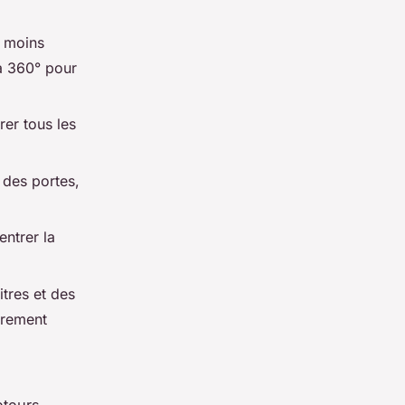
e moins
 à 360° pour
rer tous les
 des portes,
entrer la
itres et des
èrement
eteurs