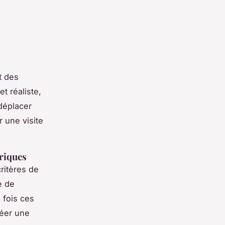
t des
t réaliste,
déplacer
r une visite
ériques
critères de
e de
 fois ces
réer une