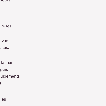
re les
a vue
ités.
la mer.
 puis
équipements
e.
 les