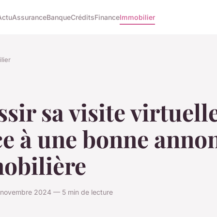
Actu
Assurance
Banque
Crédits
Finance
Immobilier
lier
sir sa visite virtuell
ce à une bonne anno
obilière
 novembre 2024 — 5 min de lecture