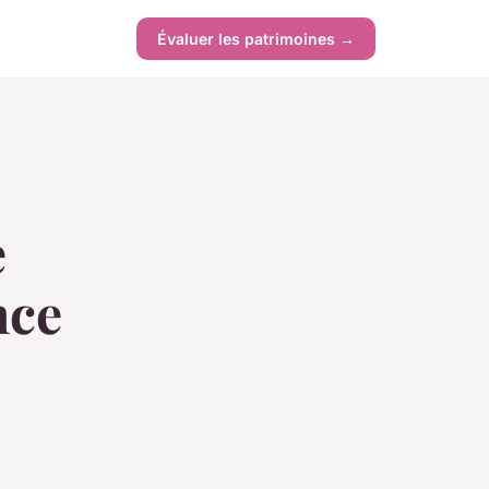
Évaluer les patrimoines →
e
nce