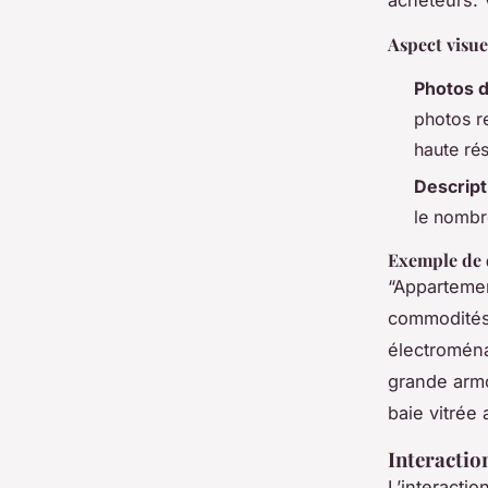
Aspect visuel
Photos d
photos re
haute rés
Descript
le nombre
Exemple de 
“Appartemen
commodités.
électroména
grande armo
baie vitrée
Interactio
L’interactio