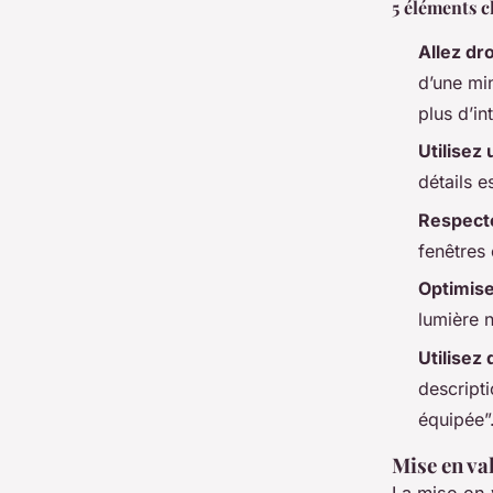
5 éléments c
Allez dro
d’une min
plus d’int
Utilisez
détails e
Respecte
fenêtres 
Optimise
lumière n
Utilisez 
descript
équipée”
Mise en va
La mise en 