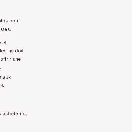
otos pour
istes.
 et
déo ne doit
offrir une
.
t aux
ela
s acheteurs.