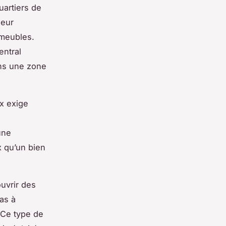
quartiers de
leur
mmeubles.
entral
ans une zone
ix exige
une
x qu’un bien
ouvrir des
as à
 Ce type de