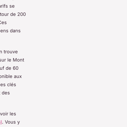
rifs se
utour de 200
Ces
biens dans
on trouve
sur le Mont
uf de 60
onible aux
ues clés
t des
voir les
I
. Vous y