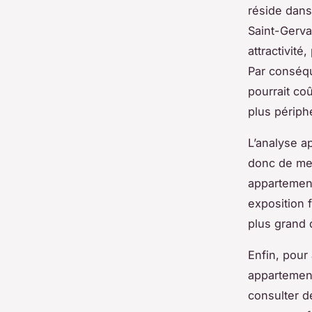
réside dans 
Saint-Gerva
attractivit
Par conséqu
pourrait co
plus périph
L’analyse a
donc de met
appartemen
exposition 
plus grand 
Enfin, pour 
appartement
consulter d