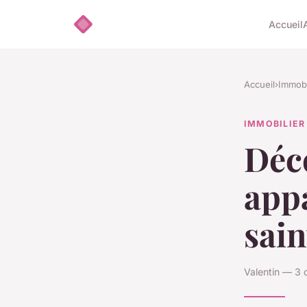
Accueil
Accueil
›
Immobi
IMMOBILIER
Déco
app
sain
Valentin — 3 