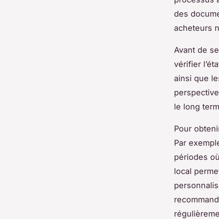
des documen
acheteurs n
Avant de se 
vérifier l’é
ainsi que l
perspective
le long ter
Pour obteni
Par exemple
périodes où
local perme
personnalis
recommandé 
régulièreme