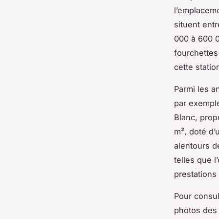
l’emplaceme
situent ent
000 à 600 0
fourchettes 
cette statio
Parmi les a
par exemple
Blanc, prop
m², doté d’
alentours d
telles que 
prestations
Pour consul
photos des 