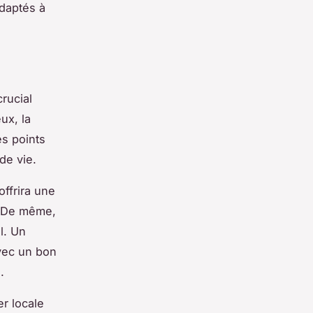
daptés à
rucial
ux, la
s points
de vie.
ffrira une
é. De même,
l. Un
vec un bon
.
r locale