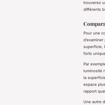
trouverez u
différents 
Comparai
Pour une co
d’examiner 
superficie,
forts unique
Par exemple
luminosité n
la superfic
espace plus
rapport qual
Une autre d