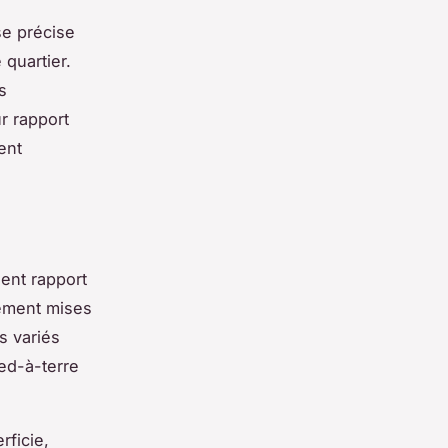
se précise
 quartier.
s
r rapport
ent
ent rapport
rement mises
s variés
ed-à-terre
rficie,