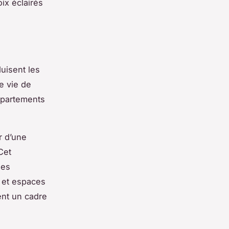
ix éclairés
uisent les
e vie de
appartements
r d’une
Cet
les
 et espaces
ent un cadre