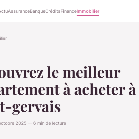
Actu
Assurance
Banque
Crédits
Finance
Immobilier
lier
uvrez le meilleur
artement à acheter à
t-gervais
octobre 2025 — 6 min de lecture