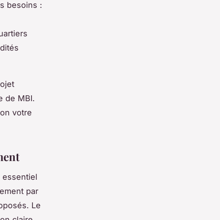
es besoins :
uartiers
dités
ojet
te de MBI.
lon votre
ment
 essentiel
lement par
roposés. Le
on claire