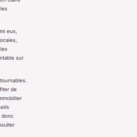
les
rmi eux,
locales,
 les
ntable sur
ntournables.
iter de
mmobilier
eils
t donc
sulter